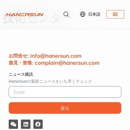
技術センター
日本語
ダウンロード
お問合せ: info@hanersun.com
意見・苦情: complain@hanersun.com
ニュース購読
Hanersunの最新ニュースをいち早くチェック
提出