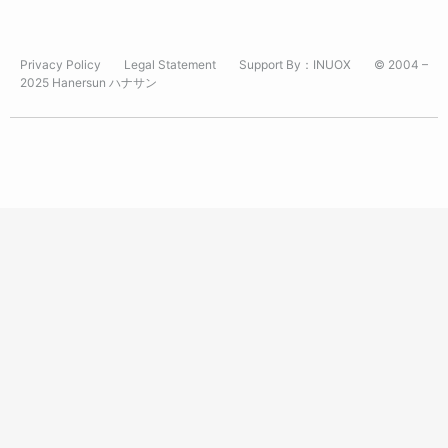
Privacy Policy
Legal Statement
Support By：
INUOX
© 2004 –
2025 Hanersun ハナサン