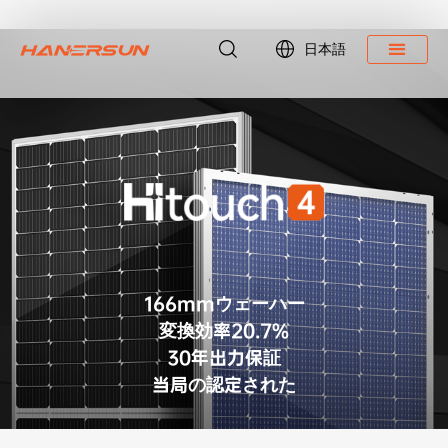
日本語
ダウンロード
166mmウェーハー
変換効率20.7%
30年出力保証
当局の認定された