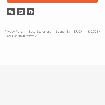
Privacy Policy
Legal Statement
Support By：
INUOX
© 2004 –
2025 Hanersun ハナサン